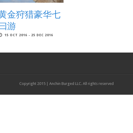
黄金狩猎豪华七
曰游
15 OCT 2016 - 25 DEC 2016
Copyright 2015 | Anchin Burged LLC. All rights reserved