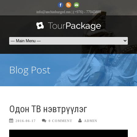
info@anchinburged.mn
| (+976) - 77045888
Blog Post
Одон ТВ нэвтрүүлэг
2016-06-17
0 COMMENT
ADMIN